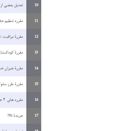
10
تعدیل بعضی از 
11
مقرره تنظیم حق
12
مقررۀ مراقبت، 
13
مقررۀ کودکستان
14
مقررۀ جبران خ
15
مقررۀ طرز سلو
16
مقرره های ۴ جدید
17
جریدۀ 791