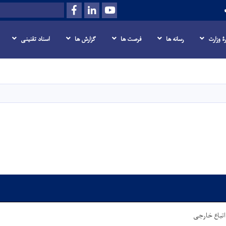
Facebook
LinkedIn
Youtube
Search
رۀ وزارت
رسانه‌ ها
فرصت‌ ها
گزارش ها
اسناد تقنینی
Skip
to
main
content
اتباع خارجی