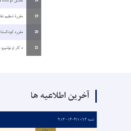
18
تعدیل دو مادۀ م
19
مقررۀ تنظیم تق
20
مقرره کودکستانه
21
د کار او ټولنیز
آخرین اطلاعیه ها
شنبه ۱۴۰۴/۱۰/۱۳ - ۹:۱۳