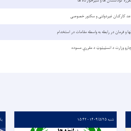
قررۀ کودکستان ها و شیرخوارگاه ها
اعد کارکنان غیردولتی و سکتور خصوصی
ا و فرمان در رابطه به واسطه مقامات در استخدام
و چارو وزارت د انسټیټوټ د مقررې مسوده
شنبه ۱۴۰۴/۵/۲۵ - ۱۵:۴۲
یکشنبه