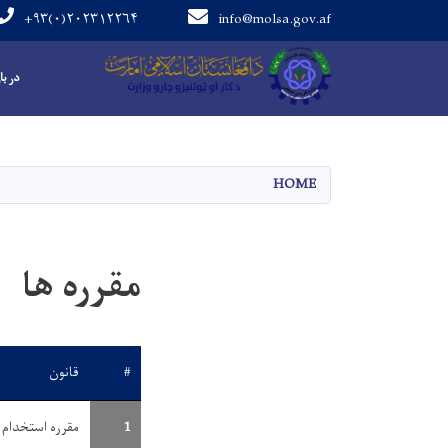
+۹۳(۰)۲۰۲۳۱۲۲۶۴
info@molsa.gov.af
Main navigation
در با
HOME
مقرره ها
#
قانون
1
مقرره استخدام 