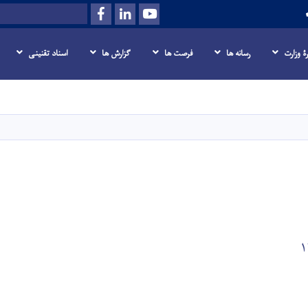
Facebook
LinkedIn
Youtube
Search
رۀ وزارت
رسانه‌ ها
فرصت‌ ها
گزارش ها
اسناد تقنینی
Skip
to
main
content